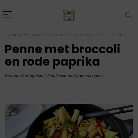
...
Home
»
Groente
»
Penne met broccoli en rode paprika
Penne met broccoli
en rode paprika
Groente
,
Hoofdgerecht
,
Prei
,
Recepten
,
Vegan recepten