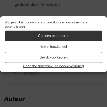
gedurende 3-4 minuten.
Notities
Wij gebruiken cookies om onze website en onze service te
optimaliseren.
Cookies accepteren
Did you make this recipe?
Tag
@maaltijdboxgroningen
on
Enkel functioneel
Instagram and hashtag it with
Bekijk voorkeuren
Join our Facebook Group!
Cookiebeleid
Privacy- en cookie verklaring
Follow
Maaltijdbox groningen
on
Facebook
Auteur