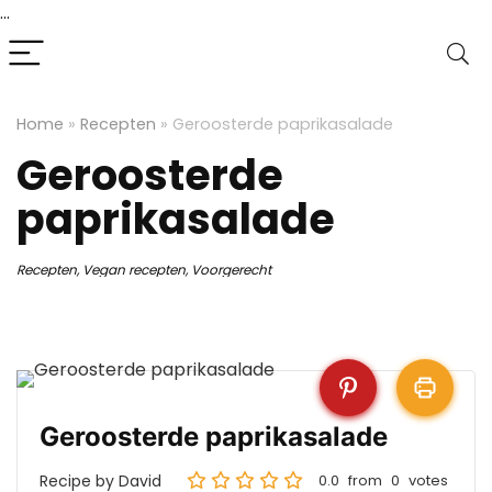
...
Home
»
Recepten
»
Geroosterde paprikasalade
Geroosterde
paprikasalade
Recepten
,
Vegan recepten
,
Voorgerecht
Geroosterde paprikasalade
Recipe by David
0.0
from
0
votes