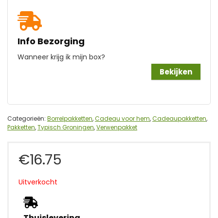
Info Bezorging
Wanneer krijg ik mijn box?
Bekijken
Categorieën:
Borrelpakketten
,
Cadeau voor hem
,
Cadeaupakketten
,
Pakketten
,
Typisch Groningen
,
Verwenpakket
€
16.75
Uitverkocht
Thuislevering